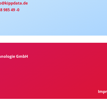
fo@kippdata.de
8 985 49 -0
chnologie GmbH
Imp