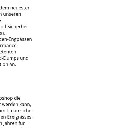
f dem neuesten
on unseren
e
und Sicherheit
en.
rcen-Engpässen
ormance-
petenten
ead-Dumps und
tion an.
bshop die
nt werden kann,
amit man sicher
hen Ereignisses.
n Jahren für