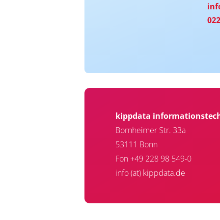
in
022
kippdata informationste
Bornheimer Str. 33a
53111 Bonn
Fon +49 228 98 549-0
info (at) kippdata.de
Fußzeile