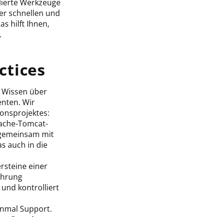
lierte Werkzeuge
der schnellen und
 hilft Ihnen,
.
ctices
s Wissen über
nten. Wir
ionsprojektes:
pache-Tomcat-
 gemeinsam mit
s auch in die
rsteine einer
ahrung
 und kontrolliert
inmal Support.