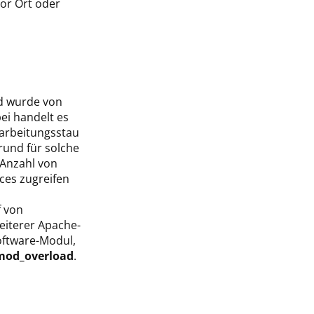
vor Ort oder
ld wurde von
ei handelt es
earbeitungsstau
rund für solche
 Anzahl von
ces zugreifen
f von
eiterer Apache-
oftware-Modul,
mod_overload
.