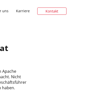
gation
r uns
Karriere
Kontakt
at
n Apache
acht. Nicht
eschäftsführer
n haben.